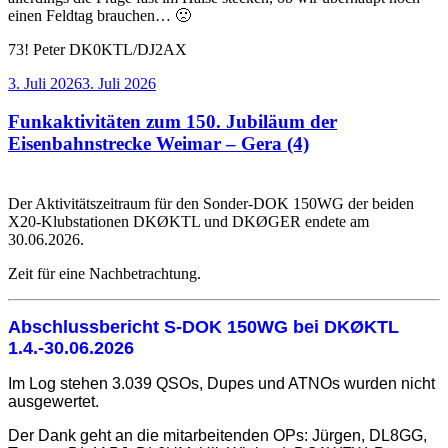
einen Feldtag brauchen… 🙁
73! Peter DK0KTL/DJ2AX
Veröffentlicht
3. Juli 2026
3. Juli 2026
am
Funkaktivitäten zum 150. Jubiläum der
Eisenbahnstrecke Weimar – Gera (4)
Der Aktivitätszeitraum für den Sonder-DOK 150WG der beiden
X20-Klubstationen DKØKTL und DKØGER endete am
30.06.2026.
Zeit für eine Nachbetrachtung.
Abschlussbericht S-DOK 150WG bei DKØKTL
1.4.-30.06.2026
Im Log stehen 3.039 QSOs, Dupes und ATNOs wurden nicht
ausgewertet.
Der Dank geht an die mitarbeitenden OPs: Jürgen, DL8GG,