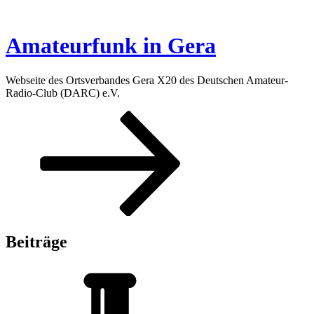
Zum
Inhalt
springen
Amateurfunk in Gera
Webseite des Ortsverbandes Gera X20 des Deutschen Amateur-
Radio-Club (DARC) e.V.
Nach
unten
zum
Inhalt
scrollen
Beiträge