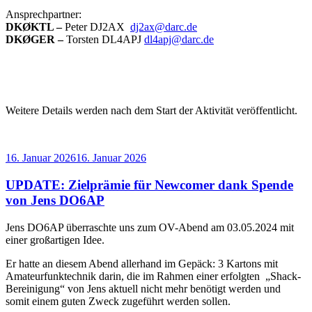
Ansprechpartner:
DKØKTL –
Peter DJ2AX
dj2ax@darc.de
DKØGER –
Torsten DL4APJ
dl4apj@darc.de
Weitere Details werden nach dem Start der Aktivität veröffentlicht.
Veröffentlicht
16. Januar 2026
16. Januar 2026
am
UPDATE: Zielprämie für Newcomer dank Spende
von Jens DO6AP
Jens DO6AP überraschte uns zum OV-Abend am 03.05.2024 mit
einer großartigen Idee.
Er hatte an diesem Abend allerhand im Gepäck: 3 Kartons mit
Amateurfunktechnik darin, die im Rahmen einer erfolgten „Shack-
Bereinigung“ von Jens aktuell nicht mehr benötigt werden und
somit einem guten Zweck zugeführt werden sollen.