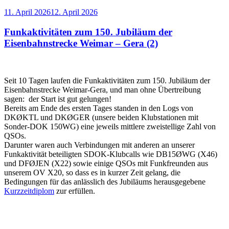
Veröffentlicht
11. April 2026
12. April 2026
am
Funkaktivitäten zum 150. Jubiläum der
Eisenbahnstrecke Weimar – Gera (2)
Seit 10 Tagen laufen die Funkaktivitäten zum 150. Jubiläum der
Eisenbahnstrecke Weimar-Gera, und man ohne Übertreibung
sagen: der Start ist gut gelungen!
Bereits am Ende des ersten Tages standen in den Logs von
DKØKTL und DKØGER (unsere beiden Klubstationen mit
Sonder-DOK 150WG) eine jeweils mittlere zweistellige Zahl von
QSOs.
Darunter waren auch Verbindungen mit anderen an unserer
Funkaktivität beteiligten SDOK-Klubcalls wie DB15ØWG (X46)
und DFØJEN (X22) sowie einige QSOs mit Funkfreunden aus
unserem OV X20, so dass es in kurzer Zeit gelang, die
Bedingungen für das anlässlich des Jubiläums herausgegebene
Kurzzeitdiplom
zur erfüllen.