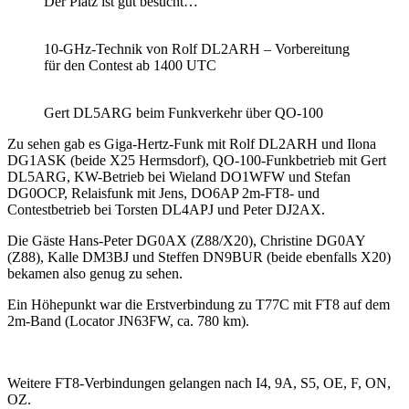
Der Platz ist gut besucht…
10-GHz-Technik von Rolf DL2ARH – Vorbereitung
für den Contest ab 1400 UTC
Gert DL5ARG beim Funkverkehr über QO-100
Zu sehen gab es Giga-Hertz-Funk mit Rolf DL2ARH und Ilona
DG1ASK (beide X25 Hermsdorf), QO-100-Funkbetrieb mit Gert
DL5ARG, KW-Betrieb bei Wieland DO1WFW und Stefan
DG0OCP, Relaisfunk mit Jens, DO6AP 2m-FT8- und
Contestbetrieb bei Torsten DL4APJ und Peter DJ2AX.
Die Gäste Hans-Peter DG0AX (Z88/X20), Christine DG0AY
(Z88), Kalle DM3BJ und Steffen DN9BUR (beide ebenfalls X20)
bekamen also genug zu sehen.
Ein Höhepunkt war die Erstverbindung zu T77C mit FT8 auf dem
2m-Band (Locator JN63FW, ca. 780 km).
Weitere FT8-Verbindungen gelangen nach I4, 9A, S5, OE, F, ON,
OZ.