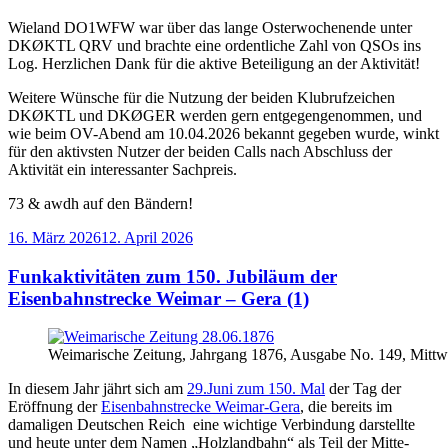
Wieland DO1WFW war über das lange Osterwochenende unter
DKØKTL QRV und brachte eine ordentliche Zahl von QSOs ins
Log. Herzlichen Dank für die aktive Beteiligung an der Aktivität!
Weitere Wünsche für die Nutzung der beiden Klubrufzeichen
DKØKTL und DKØGER werden gern entgegengenommen, und
wie beim OV-Abend am 10.04.2026 bekannt gegeben wurde, winkt
für den aktivsten Nutzer der beiden Calls nach Abschluss der
Aktivität ein interessanter Sachpreis.
73 & awdh auf den Bändern!
Veröffentlicht
16. März 2026
12. April 2026
am
Funkaktivitäten zum 150. Jubiläum der
Eisenbahnstrecke Weimar – Gera (1)
Weimarische Zeitung, Jahrgang 1876, Ausgabe No. 149, Mit
In diesem Jahr jährt sich am
29.Juni zum 150. Mal
der Tag der
Eröffnung der
Eisenbahnstrecke Weimar-Gera
, die bereits im
damaligen Deutschen Reich eine wichtige Verbindung darstellte
und heute unter dem Namen „Holzlandbahn“ als Teil der Mitte-