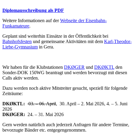
Diplomausschreibung als PDF
Weitere Informationen auf der
Webseite der Eisenbahn-
Funkamateure
.
Geplant sind weiterhin Einsätze in der Öffentlichkeit bei
Bahnhofsfesten
und gemeinsame Aktivitäten mit dem
Karl-Theodor-
Liebe-Gymnasium
in Gera.
Wir haben für die Klubstationen
DKØGER
und
DKØKTL
den
Sonder-DOK 150WG beantragt und werden bevorzugt mit diesen
Calls aktiv werden.
Dazu werden noch aktive Mitstreiter gesucht, speziell für folgende
Zeiträume:
DKØKTL:
03. – 06. April
, 30. April – 2. Mai 2026, 4. – 5. Juni
2026
DKØGER:
24. – 31. Mai 2026
Gern werden natürlich auch jederzeit Anfragen für andere Termine,
bevorzugte Bänder etc. entgegengenommen.