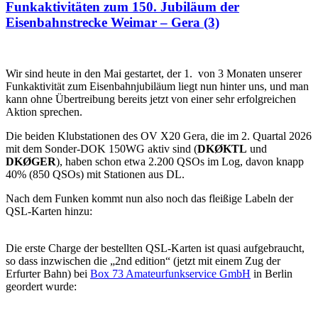
Funkaktivitäten zum 150. Jubiläum der
Eisenbahnstrecke Weimar – Gera (3)
Wir sind heute in den Mai gestartet, der 1. von 3 Monaten unserer
Funkaktivität zum Eisenbahnjubiläum liegt nun hinter uns, und man
kann ohne Übertreibung bereits jetzt von einer sehr erfolgreichen
Aktion sprechen.
Die beiden Klubstationen des OV X20 Gera, die im 2. Quartal 2026
mit dem Sonder-DOK 150WG aktiv sind (
DKØKTL
und
DKØGER
), haben schon etwa 2.200 QSOs im Log, davon knapp
40% (850 QSOs) mit Stationen aus DL.
Nach dem Funken kommt nun also noch das fleißige Labeln der
QSL-Karten hinzu:
Die erste Charge der bestellten QSL-Karten ist quasi aufgebraucht,
so dass inzwischen die „2nd edition“ (jetzt mit einem Zug der
Erfurter Bahn) bei
Box 73 Amateurfunkservice GmbH
in Berlin
geordert wurde: