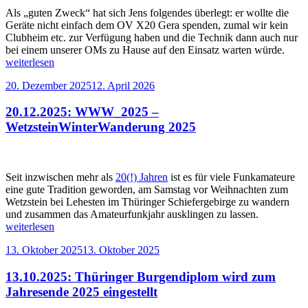
Als „guten Zweck“ hat sich Jens folgendes überlegt: er wollte die
Geräte nicht einfach dem OV X20 Gera spenden, zumal wir kein
Clubheim etc. zur Verfügung haben und die Technik dann auch nur
„UP
bei einem unserer OMs zu Hause auf den Einsatz warten würde.
Zielp
weiterlesen
für
Veröffentlicht
20. Dezember 2025
12. April 2026
Newc
am
dank
20.12.2025: WWW_2025 –
Spen
von
WetzsteinWinterWanderung 2025
Jens
DO6
Seit inzwischen mehr als
20(!) Jahren
ist es für viele Funkamateure
eine gute Tradition geworden, am Samstag vor Weihnachten zum
Wetzstein bei Lehesten im Thüringer Schiefergebirge zu wandern
„20.12.202
und zusammen das Amateurfunkjahr ausklingen zu lassen.
WWW_20
weiterlesen
–
Veröffentlicht
13. Oktober 2025
13. Oktober 2025
Wetzstein
am
2025“
13.10.2025: Thüringer Burgendiplom wird zum
Jahresende 2025 eingestellt