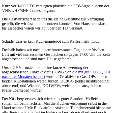
Kurz vor 1400 UTC versiegten plötzlich die FT8-Signale, denn der
VHF/UHF/SHF-Contest begann.
Die Gastwirtschaft hatte uns die kleine Gaststube zur Verfügung
gestellt, die wir fast allein benutzen konnten. Von Hausmannskost
bis Eisbecher waren wir gut über den Tag versorgt.
Schade, dass es kein Kuchenangebot zum Kaffee mehr gibt…
Deshalb haben wir nach einem interessanten Tag an der frischen
Luft mit viel interessanten Gesprächen so gegen 17:00 Uhr die Zelte
abgebrochen und sind nach Hause gefahren.
Unser OVV Torsten nahm eine kurze Auswertung der
abgeschlossenen Funkaktivität 150WG vor, die
mit gut 5.000 QSOs
nach drei Monaten beendet
wurde. Die aktivsten Gast-OPs an den
beiden Klubstationen waren Jürgen, DL8GG (leider urlaubsbedingt
abwesend) und Wieland, DO1WFW, welchen die ausgelobten
Preise übergeben wurden.
Der Käseberg erwies sich wieder als guter Standort. Vielleicht
sollten wir beim nächsten Mal die Kuchenversorgung selbst in die
Hand nehmen? Mit Blick auf die sinkende Teilnehmerzahl bleibt mir
allerdings die Frage fast im Halse stecken, ob wir überhaupt noch