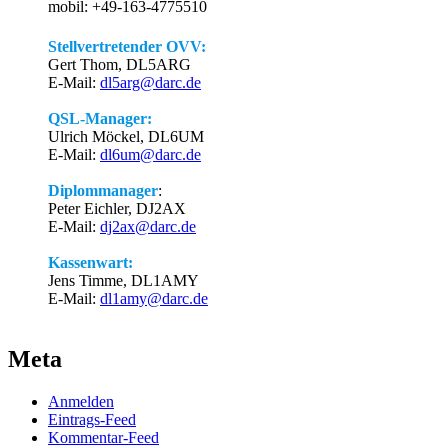
mobil: +49-163-4775510
Stellvertretender OVV:
Gert Thom, DL5ARG
E-Mail:
dl5arg@darc.de
QSL-Manager:
Ulrich Möckel, DL6UM
E-Mail:
dl6um@darc.de
Diplommanager
:
Peter Eichler, DJ2AX
E-Mail:
dj2ax@darc.de
Kassenwart:
Jens Timme, DL1AMY
E-Mail:
dl1amy@darc.de
Meta
Anmelden
Eintrags-Feed
Kommentar-Feed