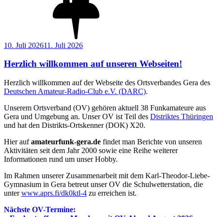
Veröffentlicht
10. Juli 2026
11. Juli 2026
am
Herzlich willkommen auf unseren Webseiten!
Herzlich willkommen auf der Webseite des Ortsverbandes Gera des
Deutschen Amateur-Radio-Club e.V. (DARC)
.
Unserem Ortsverband (OV) gehören aktuell 38 Funkamateure aus
Gera und Umgebung an. Unser OV ist Teil des
Distriktes Thüringen
und hat den Distrikts-Ortskenner (DOK) X20.
Hier auf
amateurfunk-gera.de
findet man Berichte von unseren
Aktivitäten seit dem Jahr 2000 sowie eine Reihe weiterer
Informationen rund um unser Hobby.
Im Rahmen unserer Zusammenarbeit mit dem Karl-Theodor-Liebe-
Gymnasium in Gera betreut unser OV die Schulwetterstation, die
unter
www.aprs.fi/dk0ktl-4
zu erreichen ist.
Nächste OV-Termine: