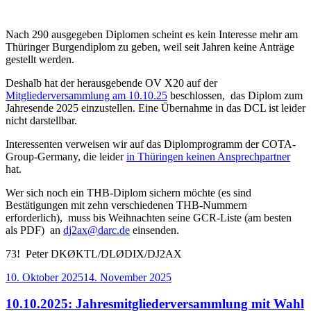
Nach 290 ausgegeben Diplomen scheint es kein Interesse mehr am
Thüringer Burgendiplom zu geben, weil seit Jahren keine Anträge
gestellt werden.
Deshalb hat der herausgebende OV X20 auf der
Mitgliederversammlung am 10.10.25
beschlossen, das Diplom zum
Jahresende 2025 einzustellen. Eine Übernahme in das DCL ist leider
nicht darstellbar.
Interessenten verweisen wir auf das Diplomprogramm der COTA-
Group-Germany, die leider
in Thüringen keinen Ansprechpartner
hat.
Wer sich noch ein THB-Diplom sichern möchte (es sind
Bestätigungen mit zehn verschiedenen THB-Nummern
erforderlich), muss bis Weihnachten seine GCR-Liste (am besten
als PDF) an
dj2ax@darc.de
einsenden.
73! Peter DKØKTL/DLØDIX/DJ2AX
Veröffentlicht
10. Oktober 2025
14. November 2025
am
10.10.2025: Jahresmitgliederversammlung mit Wahl