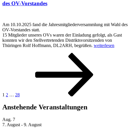
des OV-Vorstandes
Am 10.10.2025 fand die Jahresmitgliederversammlung mit Wahl des
OV-Vorstandes statt.
15 Mitglieder unseres OVs waren der Einladung gefolgt, als Gast
konnten wir den Stellvertretenden Distriktsvorsitzenden von
„10.10.2025:
Thüringen Rolf Hoffmann, DL2ARH, begrüßen.
weiterlesen
Jahresmitgliederve
Seitennummerierung
Seite
Seite
Seite
Nächste
mit
Seite
Wahl
der
des
Beiträge
OV-
Vorstandes“
1
2
…
28
Anstehende Veranstaltungen
Aug.
7
7. August
-
9. August