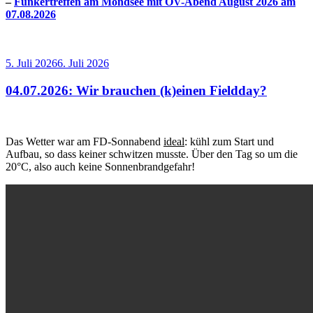
–
Funkertreffen am Mondsee mit OV-Abend August 2026 am
07.08.2026
Veröffentlicht
5. Juli 2026
6. Juli 2026
am
04.07.2026: Wir brauchen (k)einen Fieldday?
Das Wetter war am FD-Sonnabend
ideal
: kühl zum Start und
Aufbau, so dass keiner schwitzen musste. Über den Tag so um die
20°C, also auch keine Sonnenbrandgefahr!