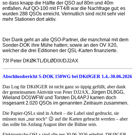
so dass knapp die Hälfte der QSO auf 80m und 40m
entfallen. Auf QO-100 mit FT4/8 war die Nachfrage gut; es
wurden 288 QSOs erreicht. Vermutlich sind nicht sehr viel
mehr Stationen dort aktiv.
Der Dank geht an alle QSO-Partner, die manchmal mit dem
Sonder-DOK ihre Mühe hatten; sowie an den OV X20,
welcher die drei Editionen der QSL-Karten finanzierte.
73! Peter DKØKTL/DLØDIX/DJ2AX
Abschlussbericht S-DOK 150WG bei DKØGER 1.4.-30.06.2026
Das Log für DKØGER ist nicht ganz so üppig gefüllt, aber dank
der gemeinsamen Aktivität von Peter DJ2AX,
Jürgen DL8GG,
Wieland DO1WFW und Torsten DL4APJ kamen doch
insgesamt 2.020 QSOs im genannten Zeitraum zusammen.
Die Papier-QSLs sind in Arbeit – die Label sind gedruckt, sie
müssen nun „nur noch“ 😉 auf die Karten gebracht werden – aber
das sollte bis Anfang August über die Bühne sein.
Elektronische QSLs sind alle per 30.06.2026 erledigt, DKØGER