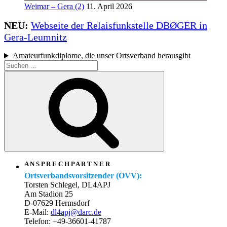
Weimar – Gera (2)
11. April 2026
NEU:
Webseite der Relaisfunkstelle DBØGER in
Gera-Leumnitz
Amateurfunkdiplome, die unser Ortsverband herausgibt
Suchen
nach:
Suchen
A N S P R E C H P A R T N E R
Ortsverbandsvorsitzender (OVV):
Torsten Schlegel, DL4APJ
Am Stadion 25
D-07629 Hermsdorf
E-Mail:
dl4apj@darc.de
Telefon: +49-36601-41787